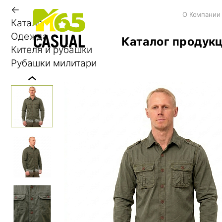
←
О Компании
Каталог
Одежда
Каталог продук
Кителя и рубашки
Рубашки милитари
Previous