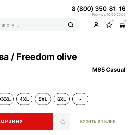
8 (800) 350-81-16
ы
Розница, 10:00-20:00
0
0
 / Freedom olive
M65 Casual
XXXL
4XL
5XL
6XL
-
КОРЗИНУ
КУПИТЬ В 1 КЛИК