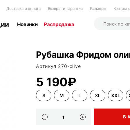
Доставка и оплата
Возврат и гарантия
Размеры
Контакт
ции
Новинки
Распродажа
Рубашка Фридом олива
Артикул 270-olive
5 190₽
S
M
L
XL
XXL
В 