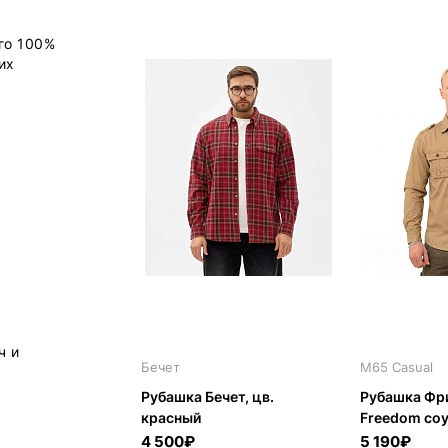
го 100%
их
ч и
Бечет
M65 Casual
Рубашка Бечет, цв.
Рубашка Фри
красный
Freedom coy
4 500₽
5 190₽