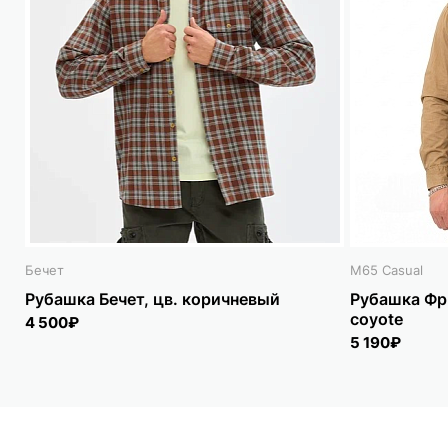
Бечет
M65 Casual
Рубашка Бечет, цв. коричневый
Рубашка Фр
coyote
4 500₽
5 190₽