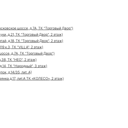
сковское шоссе, д.7А, ТК "Торговый Двор")
ки, д.21, ТК "Торговый Двор", 2 этаж)
ай, д.18, ТК "Торговый Двор", 2 этаж)
9 к.3, ТК "VILLA", 2 этаж)
оссе, д.7А, ТК "Торговый Двор")
.38, ТК "НЕО", 2 этаж)
д.14, ТК "Народный", 3 этаж)
к, д.14/35, лит. А)
нка д.17, лит.А ТК «КОЛЕСО», 2 этаж)