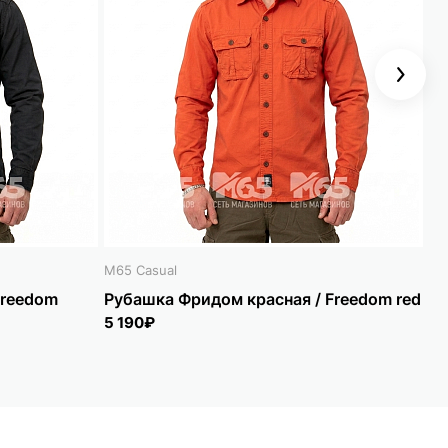
Next
M65 Casual
M6
Freedom
Рубашка Фридом красная / Freedom red
Ру
wo
5 190₽
5 