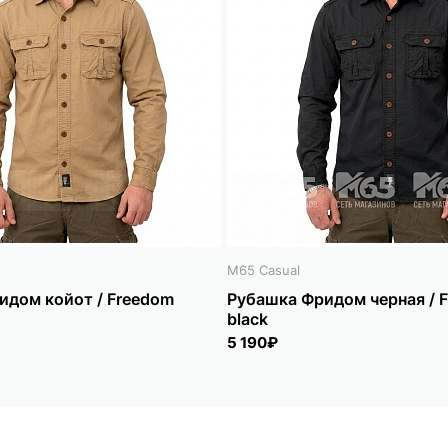
M65 Casual
идом койот / Freedom
Рубашка Фридом черная / 
black
5 190₽