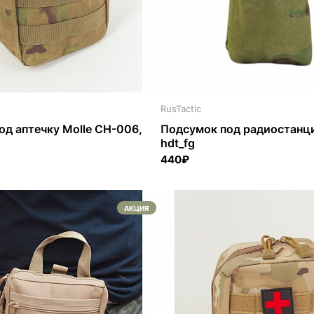
RusTactic
од аптечку Molle CH-006,
Подсумок под радиостанц
hdt_fg
440₽
АКЦИЯ