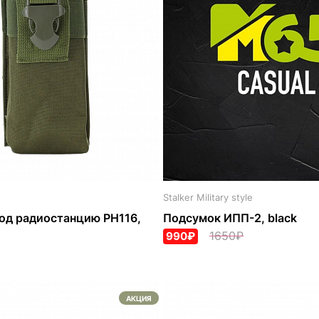
Stalker Military style
од радиостанцию PH116,
Подсумок ИПП-2, black
1650₽
990₽
АКЦИЯ