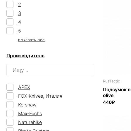
2
3
4
5
показать все
Производитель
RusTactic
APEX
Подсумок п
olive
FOX Knives, Италия
440₽
Kershaw
Max-Fuchs
Naturehike