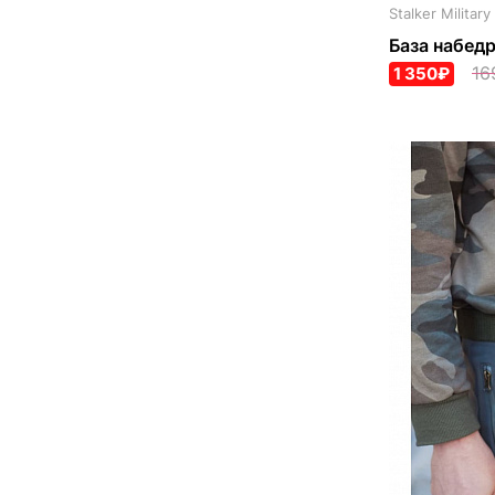
Stalker Military
База набедр
16
1 350₽