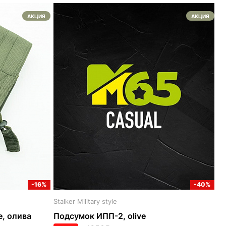
АКЦИЯ
АКЦИЯ
-16%
-40%
Stalker Military style
, олива
Подсумок ИПП-2, olive