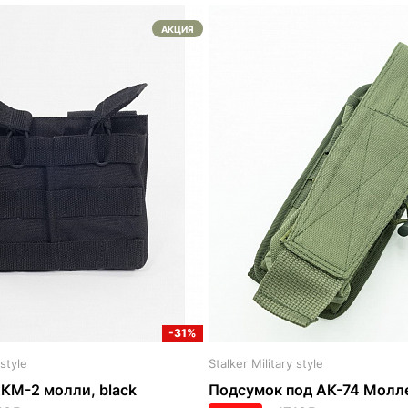
АКЦИЯ
-31%
 style
Stalker Military style
КМ-2 молли, black
Подсумок под АК-74 Молле