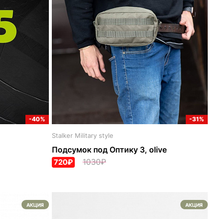
-40%
-31%
Stalker Military style
Подсумок под Оптику 3, olive
1030₽
720₽
АКЦИЯ
АКЦИЯ