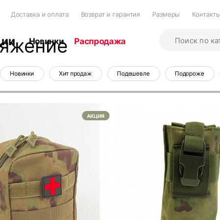
Доставка и оплата
Возврат и гарантия
Размеры
Контакт
ции
яжение
Новинки
Распродажа
Новинки
Хит продаж
Подешевле
Подороже
АКЦИЯ