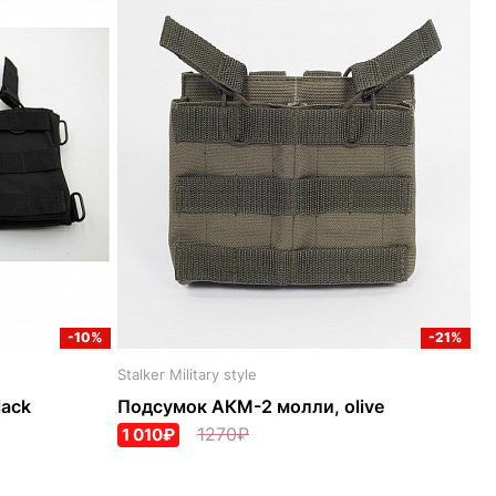
-10%
-21%
Stalker Military style
lack
Подсумок АКМ-2 молли, olive
1270₽
1 010₽