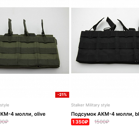
-21%
 style
Stalker Military style
КМ-4 молли, olive
Подсумок АКМ-4 молли, b
90₽
1500₽
1 350₽