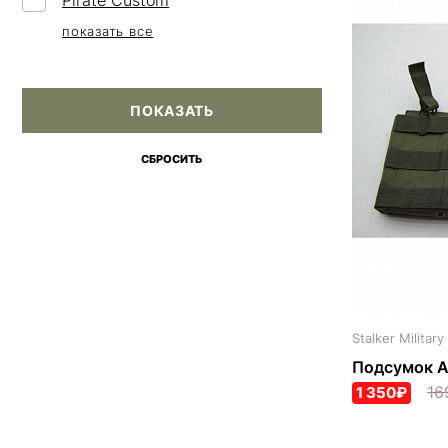
Pirate Custom
показать все
Stalker Military
Подсумок А
16
1 350₽