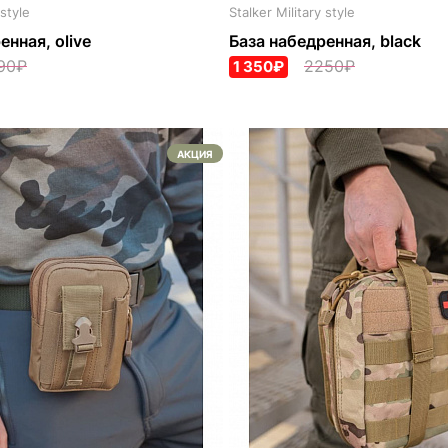
 style
Stalker Military style
енная, olive
База набедренная, black
90₽
2250₽
1 350₽
АКЦИЯ