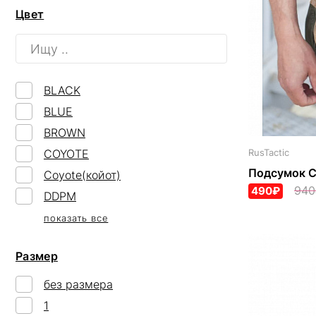
Цвет
BLACK
BLUE
BROWN
COYOTE
RusTactic
Подсумок C
Coyote(койот)
940
490₽
DDPM
показать все
Размер
без размера
1