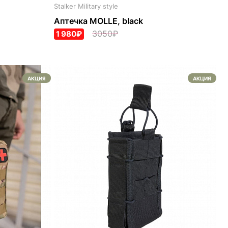
Stalker Military style
Аптечка MOLLE, black
3050₽
1 980₽
АКЦИЯ
АКЦИЯ