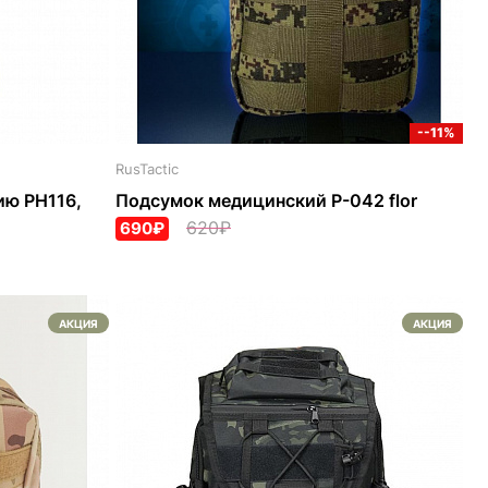
--11%
RusTactic
ию PH116,
Подсумок медицинский P-042 flor
620₽
690₽
АКЦИЯ
АКЦИЯ