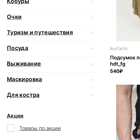
Кобуры
Очки
Туризм и путешествия
Посуда
RusTactic
Подсумок п
Выживание
hdt_fg
540₽
Маскировка
Для костра
Акции
Товары по акции