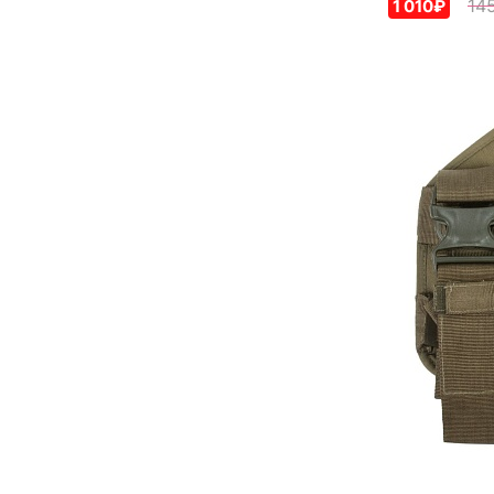
14
1 010₽