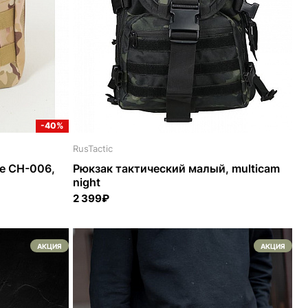
-40%
RusTactic
le CH-006,
Рюкзак тактический малый, multicam
night
2 399₽
АКЦИЯ
АКЦИЯ