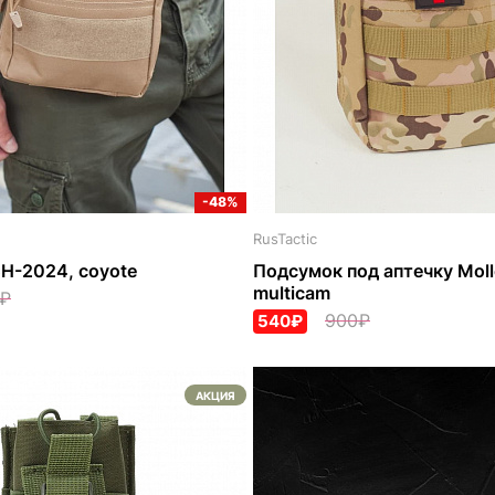
-48%
RusTactic
H-2024, coyote
Подсумок под аптечку Mol
multicam
₽
900₽
540₽
АКЦИЯ