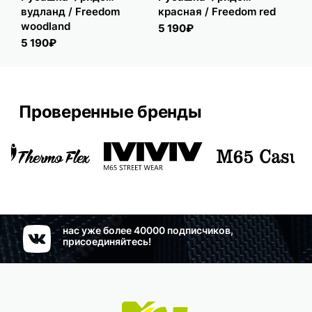
вудланд / Freedom
красная / Freedom red
/ F
woodland
5 190₽
5 
5 190₽
Проверенные бренды
нас уже более 40000 подписчиков,
присоединяйтесь!