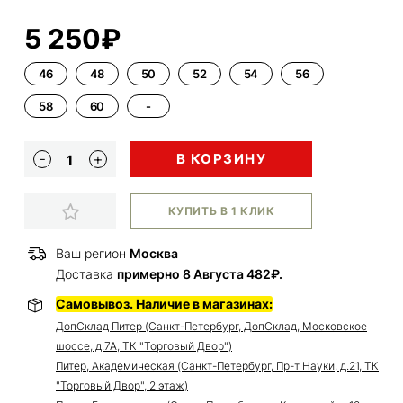
5 250₽
46
48
50
52
54
56
58
60
-
В КОРЗИНУ
КУПИТЬ В 1 КЛИК
Ваш регион
Москва
Доставка
примерно 8 Августа 482₽.
Самовывоз. Наличие в магазинах:
ДопСклад Питер (Санкт-Петербург, ДопСклад, Московское
шоссе, д.7А, ТК "Торговый Двор")
Питер, Академическая (Санкт-Петербург, Пр-т Науки, д.21, ТК
"Торговый Двор", 2 этаж)