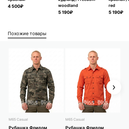
woodland
red
4 500₽
5 190₽
5 190₽
Похожие товары
Next
M65 Casual
M65 Casual
M65
Рубашка Фридом
Рубашка Фридом
Ру