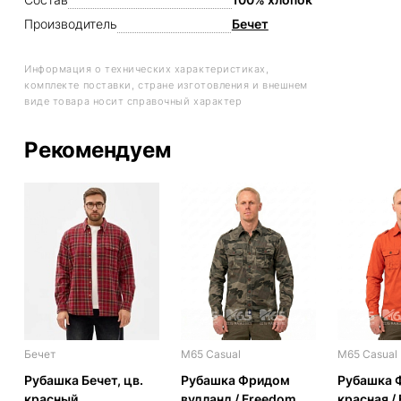
Производитель
Бечет
Информация о технических характеристиках,
комплекте поставки, стране изготовления и внешнем
виде товара носит справочный характер
Рекомендуем
Бечет
M65 Casual
M65 Casual
Рубашка Бечет, цв.
Рубашка Фридом
Рубашка 
красный
вудланд / Freedom
красная /