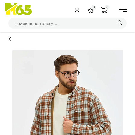
0
0
←