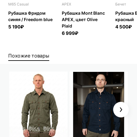
M65 Casual
APEX
Бечет
Рубашка Фридом
Рубашка Mont Blanc
Рубашка Б
синяя / Freedom blue
APEX, цвет Olive
красный
Plaid
5 190₽
4 500₽
6 999₽
Похожие товары
Next