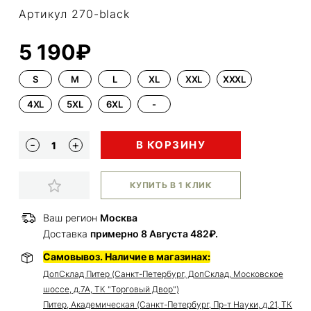
Артикул 270-black
5 190₽
S
M
L
XL
XXL
XXXL
4XL
5XL
6XL
-
В КОРЗИНУ
КУПИТЬ В 1 КЛИК
Ваш регион
Москва
Доставка
примерно 8 Августа 482₽.
Самовывоз. Наличие в магазинах:
ДопСклад Питер (Санкт-Петербург, ДопСклад, Московское
шоссе, д.7А, ТК "Торговый Двор")
Питер, Академическая (Санкт-Петербург, Пр-т Науки, д.21, ТК