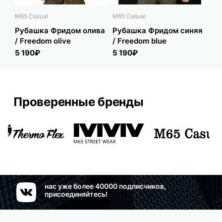
M65 Casual
M65 Casual
Беч
Рубашка Фридом олива
Рубашка Фридом синяя
Ру
/ Freedom olive
/ Freedom blue
бе
5 190₽
5 190₽
5 
Проверенные бренды
нас уже более 40000 подписчиков,
присоединяйтесь!