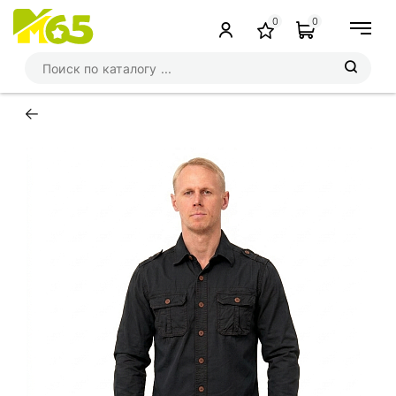
0
0
←