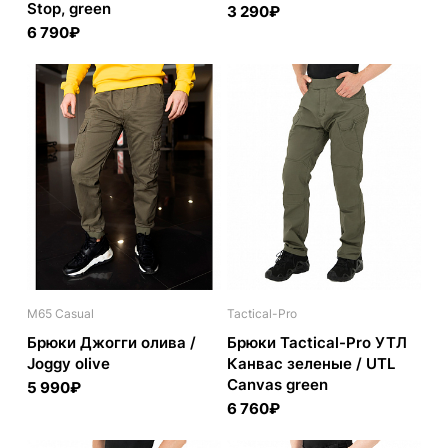
Stop, green
3 290₽
6 790₽
M65 Casual
Tactical-Pro
Брюки Джогги олива /
Брюки Tactical-Pro УТЛ
Joggy olive
Канвас зеленые / UTL
Canvas green
5 990₽
6 760₽