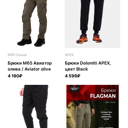
M65 Casual
APEX
Брюки M65 Авиатор
Брюки Dolomiti APEX,
олива / Aviator olive
цвет Black
4 190₽
4 599₽