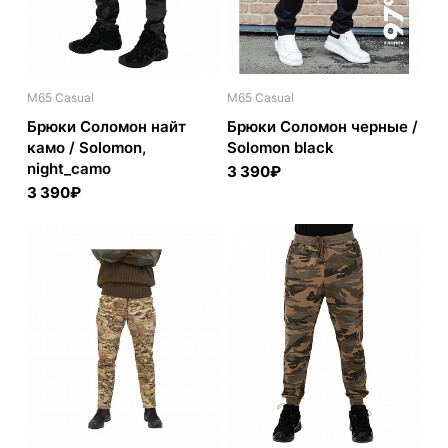
M65 Casual
M65 Casual
Брюки Соломон найт
Брюки Соломон черные /
камо / Solomon,
Solomon black
night_camo
3 390₽
3 390₽