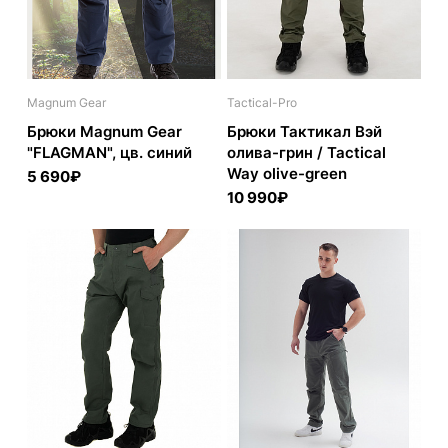
Magnum Gear
Tactical-Pro
Брюки Magnum Gear
Брюки Тактикал Вэй
"FLAGMAN", цв. синий
олива-грин / Tactical
Way olive-green
5 690₽
10 990₽