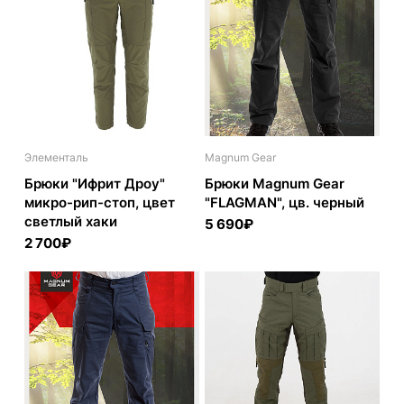
Элементаль
Magnum Gear
Брюки "Ифрит Дроу"
Брюки Magnum Gear
микро-рип-стоп, цвет
"FLAGMAN", цв. черный
светлый хаки
5 690₽
2 700₽