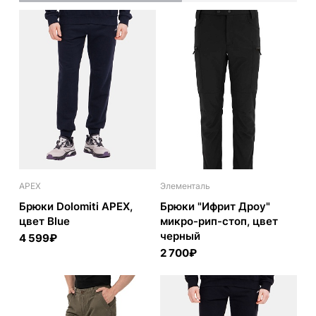
APEX
Элементаль
Брюки Dolomiti APEX,
Брюки "Ифрит Дроу"
цвет Blue
микро-рип-стоп, цвет
черный
4 599₽
2 700₽