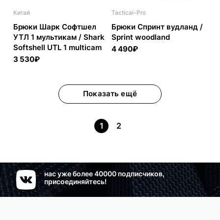
Китай
Tactical-Pro
Брюки Шарк Софтшел
Брюки Спринт вудланд /
УТЛ 1 мультикам / Shark
Sprint woodland
Softshell UTL 1 multicam
4 490₽
3 530₽
Показать ещё
1
2
нас уже более 40000 подписчиков,
присоединяйтесь!