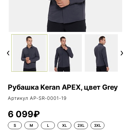
Previous
Next
Рубашка Keran APEX, цвет Grey
Артикул AP-SR-0001-19
6 099₽
S
M
L
XL
2XL
3XL