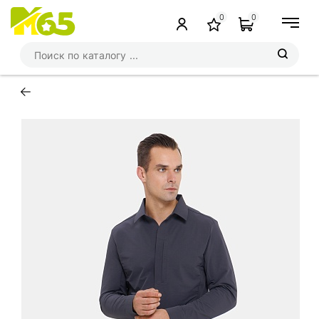
0
0
←