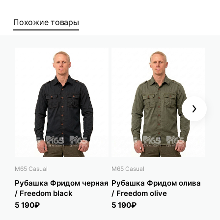
Похожие товары
Next
M65 Casual
M65 Casual
APE
Рубашка Фридом черная
Рубашка Фридом олива
Ру
/ Freedom black
/ Freedom olive
APE
5 190₽
5 190₽
6 