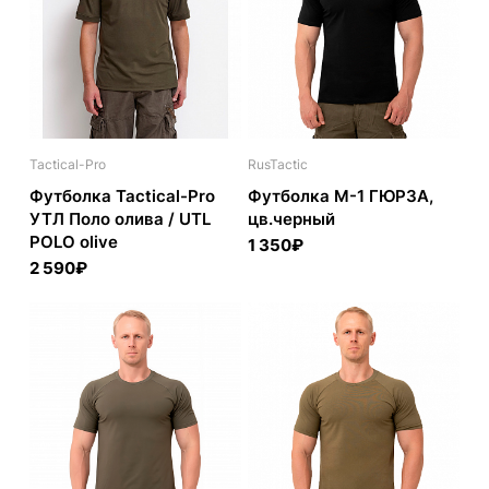
Tactical-Pro
RusTactic
Футболка Tactical-Pro
Футболка М-1 ГЮРЗА,
УТЛ Поло олива / UTL
цв.черный
POLO olive
1 350₽
2 590₽