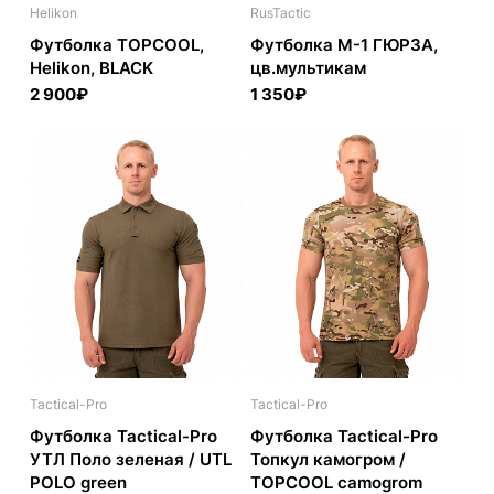
Helikon
RusTactic
Футболка TOPCOOL,
Футболка М-1 ГЮРЗА,
Helikon, BLACK
цв.мультикам
2 900₽
1 350₽
Tactical-Pro
Tactical-Pro
Футболка Tactical-Pro
Футболка Tactical-Pro
УТЛ Поло зеленая / UTL
Топкул камогром /
POLO green
TOPCOOL camogrom