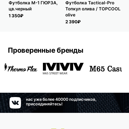
Футболка М-1 ГЮРЗА,
Футболка Tactical-Pro
Фу
цв.черный
Топкул олива / TOPCOOL
цв
olive
1 350₽
1 
2 390₽
Проверенные бренды
нас уже более 40000 подписчиков,
присоединяйтесь!