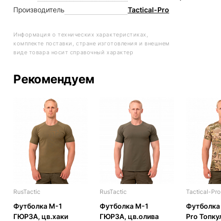
Производитель
Tactical-Pro
Информация о технических характеристиках,
комплекте поставки, стране изготовления и внешнем
виде товара носит справочный характер
Рекомендуем
RusTactic
RusTactic
Tactical-Pro
Футболка М-1
Футболка М-1
Футболка 
ГЮРЗА, цв.хаки
ГЮРЗА, цв.олива
Pro Топку