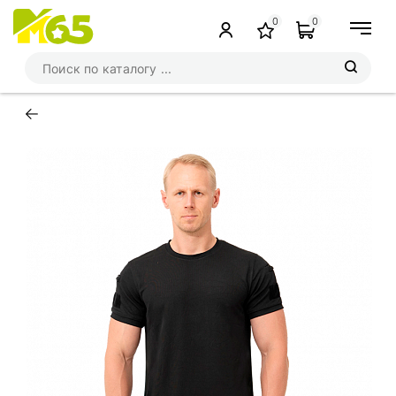
0
0
←