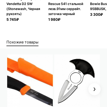
Vendetta D2 SW
Rescue 541 стальной
Bowie Bu
(Stonewash, Черная
лезв.91мм серрейт.
95BBUSK, 
рукоять)
заточка черный
3 300₽
5 745₽
1 980₽
Похожие товары
Next