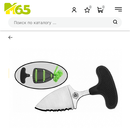
0
0
←