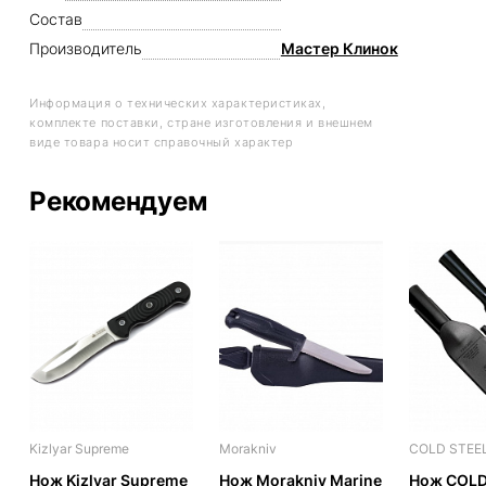
Состав
Производитель
Мастер Клинок
Информация о технических характеристиках,
комплекте поставки, стране изготовления и внешнем
виде товара носит справочный характер
Рекомендуем
Kizlyar Supreme
Morakniv
COLD STEE
Нож Kizlyar Supreme
Нож Morakniv Marine
Нож COLD