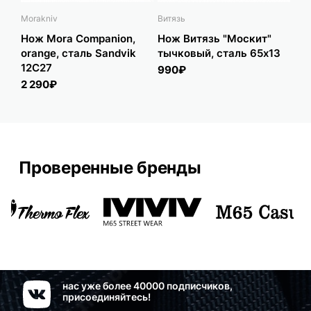
Morakniv
Витязь
Kiz
Нож Mora Companion,
Нож Витязь "Москит"
Но
orange, сталь Sandvik
тычковый, сталь 65х13
Se
12C27
(S
990₽
Kr
2 290₽
5 
Проверенные бренды
нас уже более 40000 подписчиков,
присоединяйтесь!