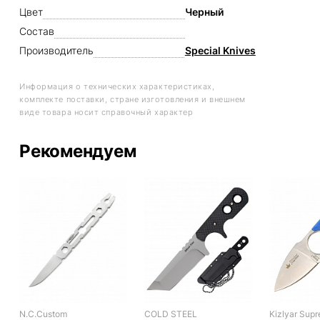
Цвет
Черный
Состав
Производитель
Special Knives
Информация о технических характеристиках,
комплекте поставки, стране изготовления и внешнем
виде товара носит справочный характер
Рекомендуем
N.C.Custom
COLD STEEL
Kizlyar Sup