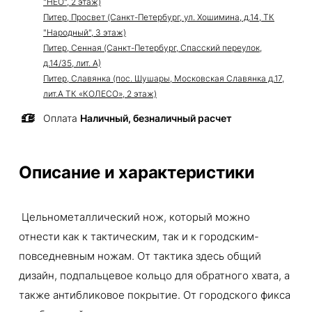
"НЕО", 2 этаж)
Питер, Просвет (Санкт-Петербург, ул. Хошимина, д.14, ТК
"Народный", 3 этаж)
Питер, Сенная (Санкт-Петербург, Спасский переулок,
д.14/35, лит. А)
Питер, Славянка (пос. Шушары, Московская Славянка д.17,
лит.А ТК «КОЛЕСО», 2 этаж)
Оплата
Наличный, безналичный расчет
Описание и характеристики
Цельнометаллический нож, который можно
отнести как к тактическим, так и к городским-
повседневным ножам. От тактика здесь общий
дизайн, подпальцевое кольцо для обратного хвата, а
также антибликовое покрытие. От городского фикса