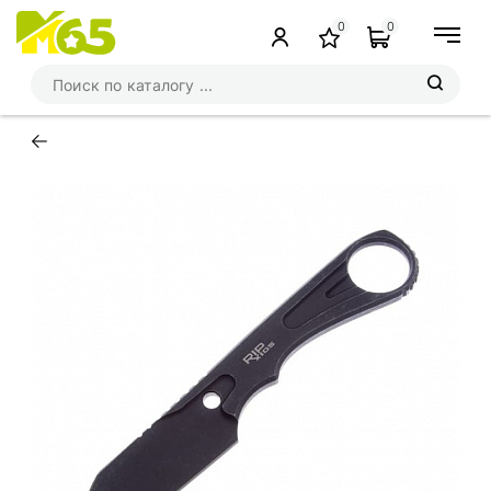
0
0
←