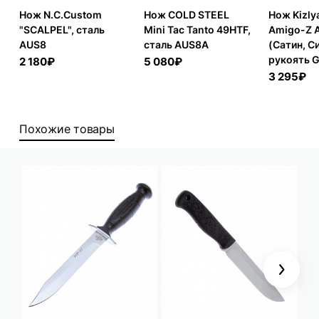
Нож N.C.Custom
Нож COLD STEEL
Нож Kizly
"SCALPEL", сталь
Mini Tac Tanto 49HTF,
Amigo-Z 
AUS8
сталь AUS8A
(Сатин, С
рукоять G
2 180₽
5 080₽
3 295₽
Похожие товары
Next