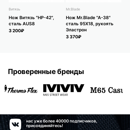
Витязь
Mr.Blade
Kiz
Нож Витязь "НР-42",
Нож Mr.Blade "A-38"
Но
сталь AUS8
сталь 95Х18, рукоять
Al
Эластрон
Bl
3 200₽
но
3 370₽
6 
Проверенные бренды
нас уже более 40000 подписчиков,
присоединяйтесь!