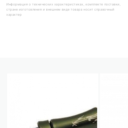
Информация о технических характеристиках, комплекте поставки,
стране изготовления и внешнем виде товара носит справочный
характер