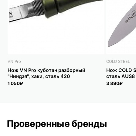
VN Pro
COLD STEEL
Нож VN Pro куботан разборный
Нож COLD S
"Ниндзя", хаки, сталь 420
сталь AUS8
1 050₽
3 890₽
Проверенные бренды