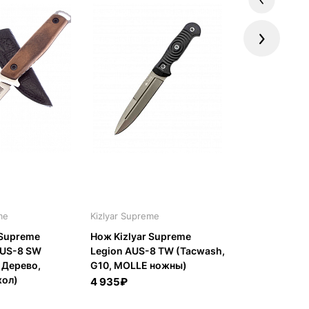
Previous
Next
me
Kizlyar Supreme
COLD STEEL
 Supreme
Нож Kizlyar Supreme
Нож COLD ST
AUS-8 SW
Legion AUS-8 TW (Tacwash,
Belly 20RBC, 
 Дерево,
G10, MOLLE ножны)
2 530₽
хол)
4 935₽