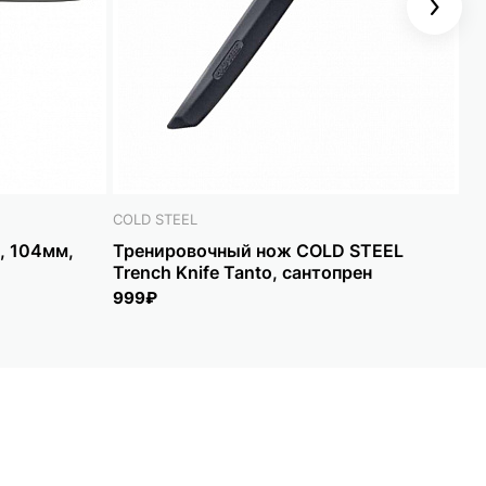
Next
COLD STEEL
N.
, 104мм,
Тренировочный нож COLD STEEL
Но
Trench Knife Tanto, сантопрен
A
999₽
2 