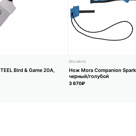
Morakniv
TEEL Bird & Game 20A,
Нож Mora Companion Spark
черный/голубой
3 670₽