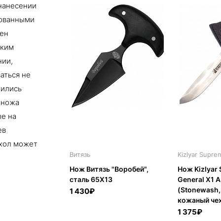
нанесении
рованными
жен
тким
нии,
аться не
чились
 ножа
ые на
ев
ехол может
Витязь
Kizlyar Supre
Нож Витязь "Воробей",
Нож Kizlyar
сталь 65Х13
General X1 
(Stonewash,
1 430₽
кожаный че
1 375₽