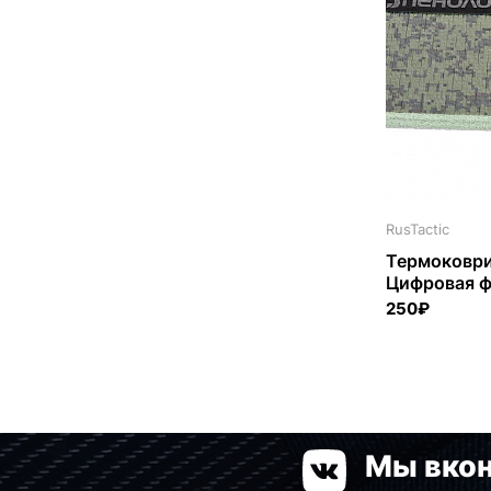
RusTactic
Термоковри
Цифровая 
250₽
Мы вкон