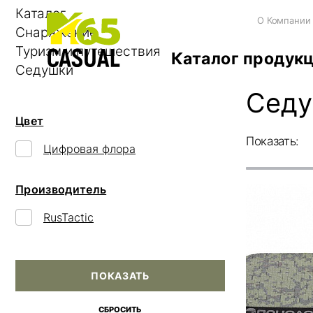
Каталог
О Компании
Снаряжение
Туризм и путешествия
Каталог продук
Седушки
Сед
Цвет
Показать:
Цифровая флора
Производитель
RusTactic