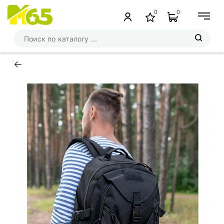
0
0
←