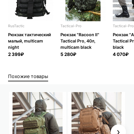
RusTactic
Tactical-Pro
Tactical-Pro
Рюкзак тактический
Рюкзак "Racoon II"
Рюкзак "As
малый, multicam
Tactical Pro, 40л,
Tactical P
night
multicam black
black
2 399₽
5 280₽
4 070₽
Похожие товары
Next