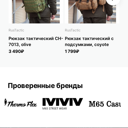
RusTactic
RusTactic
Tact
Рюкзак тактический CH-
Рюкзак тактический с
Рюк
7013, olive
подсумками, coyote
Tac
3 490₽
1 799₽
5 
Проверенные бренды