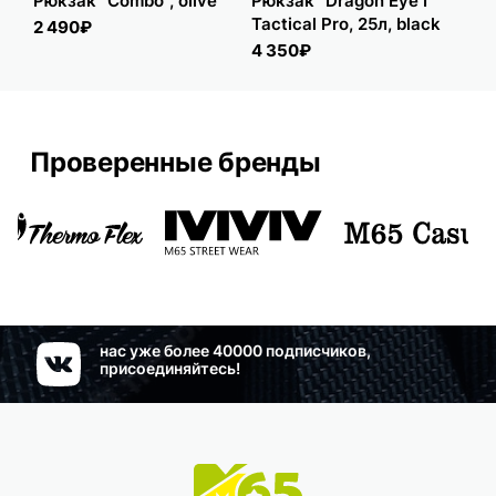
Рюкзак "Combo", olive
Рюкзак "Dragon Eye I"
Рюк
Tactical Pro, 25л, black
Tac
2 490₽
4 350₽
5 
Проверенные бренды
нас уже более 40000 подписчиков,
присоединяйтесь!