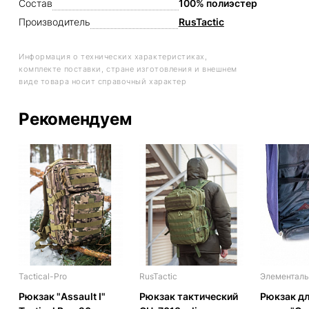
Состав
100% полиэстер
Производитель
RusTactic
Информация о технических характеристиках,
комплекте поставки, стране изготовления и внешнем
виде товара носит справочный характер
Рекомендуем
Tactical-Pro
RusTactic
Элементаль
Рюкзак "Assault I"
Рюкзак тактический
Рюкзак дл