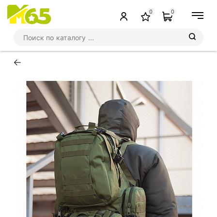
0
0
←