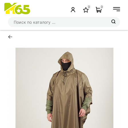
0
0
←