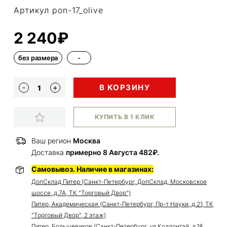
Артикул pon-17_olive
2 240₽
без размера
-
В КОРЗИНУ
КУПИТЬ В 1 КЛИК
Ваш регион
Москва
Доставка
примерно 8 Августа 482₽.
Самовывоз. Наличие в магазинах:
ДопСклад Питер (Санкт-Петербург, ДопСклад, Московское
шоссе, д.7А, ТК "Торговый Двор")
Питер, Академическая (Санкт-Петербург, Пр-т Науки, д.21, ТК
"Торговый Двор", 2 этаж)
Питер, Большевиков (Санкт-Петербург, ул.Коллонтай, д.18,