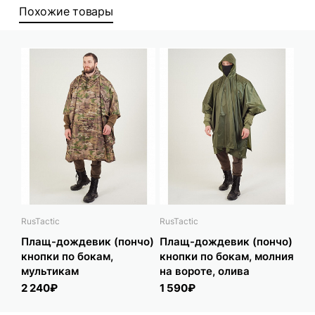
Похожие товары
RusTactic
RusTactic
Плащ-дождевик (пончо)
Плащ-дождевик (пончо)
кнопки по бокам,
кнопки по бокам, молния
мультикам
на вороте, олива
2 240₽
1 590₽