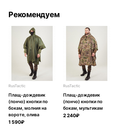
Рекомендуем
RusTactic
RusTactic
Плащ-дождевик
Плащ-дождевик
(пончо) кнопки по
(пончо) кнопки по
бокам, молния на
бокам, мультикам
вороте, олива
2 240₽
1 590₽