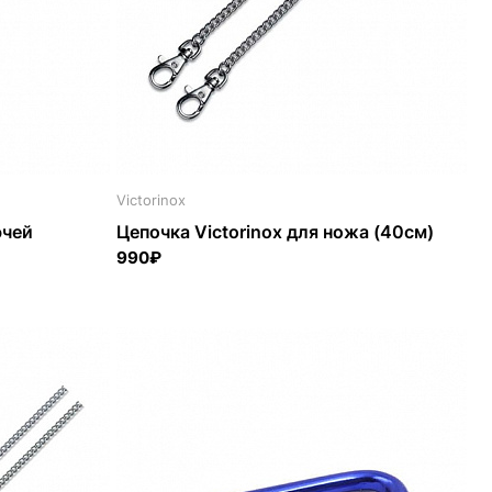
Victorinox
ючей
Цепочка Victorinox для ножа (40см)
990₽