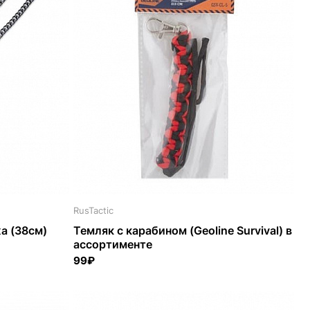
RusTactic
жа (38см)
Темляк с карабином (Geoline Survival) в
ассортименте
99₽