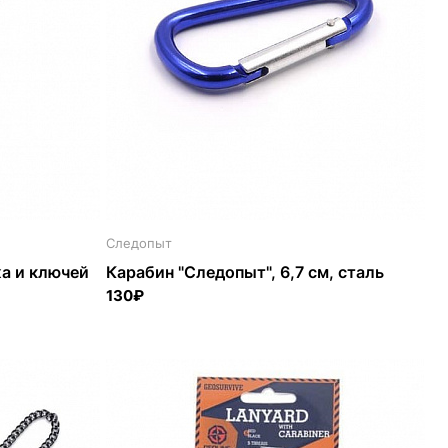
Следопыт
жа и ключей
Карабин "Следопыт", 6,7 см, сталь
130₽