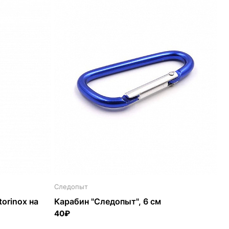
Следопыт
orinox на
Карабин "Следопыт", 6 см
40₽