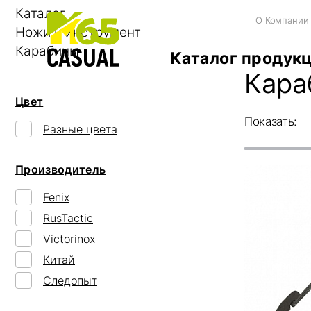
Каталог
О Компании
Ножи и инструмент
Карабины
Каталог продук
Кара
Цвет
Показать:
Разные цвета
Производитель
Fenix
RusTactic
Victorinox
Китай
Следопыт