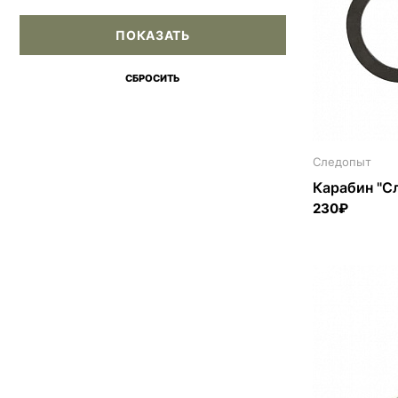
Следопыт
Карабин "Сл
230₽