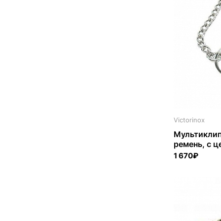
Victorinox
Мультиклип 
ремень, с ц
1 670₽