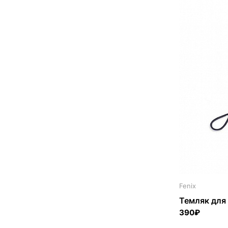
Fenix
Темляк для 
390₽