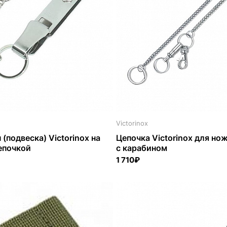
Victorinox
(подвеска) Victorinox на
Цепочка Victorinox для но
епочкой
с карабином
1 710₽