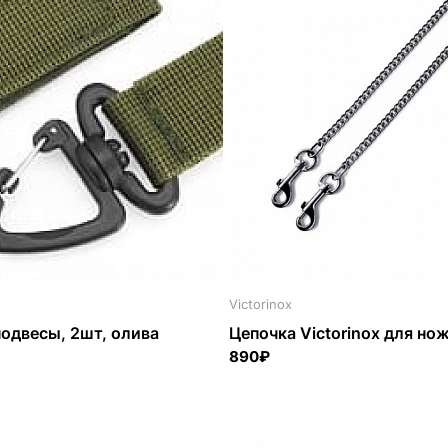
Victorinox
одвесы, 2шт, олива
Цепочка Victorinox для но
890₽