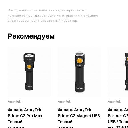
Информация о технических характеристиках,
комплекте поставки, стране изготовления и внешнем
виде товара носит справочный характер
Рекомендуем
Armytek
Armytek
Armytek
Фонарь ArmyTek
Фонарь ArmyTek
Фонарь A
Prime C2 Pro Max
Prime C2 Magnet USB
Partner C
Теплый
Теплый
USB / Теп
лм / 7°:68