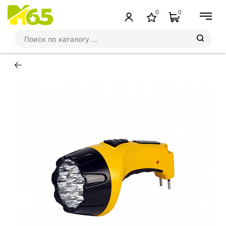
0
0
←