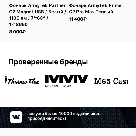
Фонарь ArmyTek Partner
Фонарь ArmyTek Prime
Фо
C2 Magnet USB / Белый /
C2 Pro Max Теплый
PD
1100 лм / 7°:68° /
11 400₽
8 
1x18650
8 000₽
Проверенные бренды
нас уже более 40000 подписчиков,
присоединяйтесь!