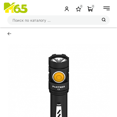
0
0
←