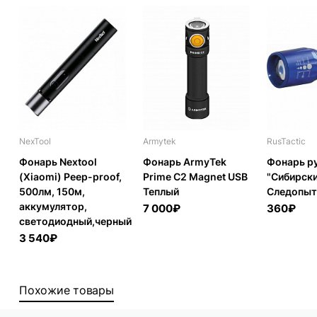
NexTool
Armytek
RusTactic
Фонарь Nextool
Фонарь ArmyTek
Фонарь р
(Xiaomi) Peep-proof,
Prime C2 Magnet USB
"Сибирск
500лм, 150м,
Теплый
Следопыт-
аккумулятор,
7 000₽
360₽
светодиодный,черный
3 540₽
Похожие товары