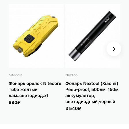
Next
Nitecore
NexTool
Сле
Фонарь брелок Nitecore
Фонарь Nextool (Xiaomi)
Фо
Tube желтый
Peep-proof, 500лм, 150м,
"С
лам.:светодиод.x1
аккумулятор,
Про
светодиодный,черный
22
890₽
лм
3 540₽
1 