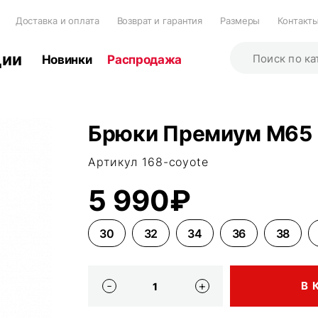
Доставка и оплата
Возврат и гарантия
Размеры
Контакт
ции
Новинки
Распродажа
Брюки Премиум M65 к
Артикул 168-coyote
5 990₽
30
32
34
36
38
В 