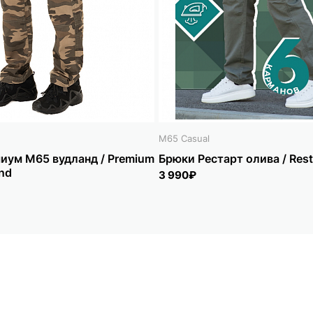
M65 Casual
иум M65 вудланд / Premium
Брюки Рестарт олива / Resta
nd
3 990₽