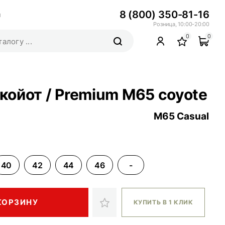
8 (800) 350-81-16
ы
Розница, 10:00-20:00
0
0
ойот / Premium M65 coyote
M65 Casual
40
42
44
46
-
КОРЗИНУ
КУПИТЬ В 1 КЛИК