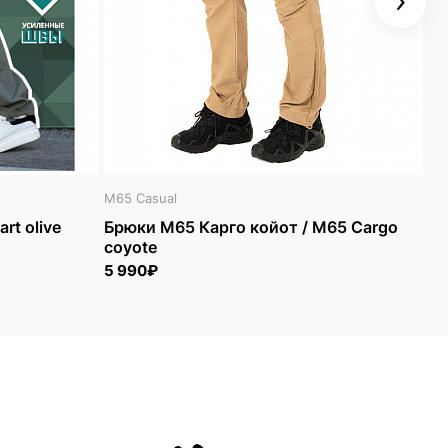
Next
M65 Casual
M6
rt olive
Брюки M65 Карго койот / M65 Cargo
Бр
coyote
bl
5 990₽
4 