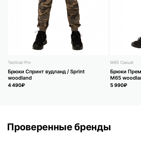
Tactical-Pro
M65 Casual
Брюки Спринт вудланд / Sprint
Брюки Прем
woodland
M65 woodla
4 490₽
5 990₽
Проверенные бренды