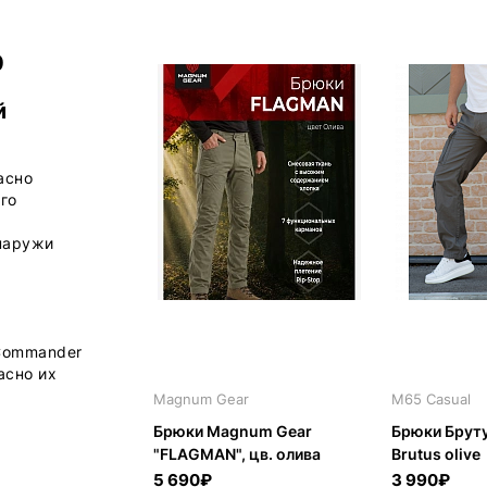
0
й
асно
го
снаружи
 Commander
асно их
Magnum Gear
M65 Casual
Брюки Magnum Gear
Брюки Бруту
"FLAGMAN", цв. олива
Brutus olive
5 690₽
3 990₽