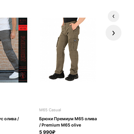
Previous
Next
M65 Casual
M65 Casual
с олива /
Брюки Премиум M65 олива
Брюки Соломо
/ Premium M65 olive
Solomon blac
5 990₽
3 390₽