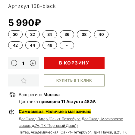
Артикул 168-black
5 990₽
30
32
34
36
38
40
42
44
46
-
В КОРЗИНУ
КУПИТЬ В 1 КЛИК
Ваш регион
Москва
Доставка
примерно 11 Августа 482₽.
Самовывоз. Наличие в магазинах:
ДопСклад Питер (Санкт-Петербург, ДопСклад, Московское
шоссе, д.7А, ТК "Торговый Двор")
Питер, Академическая (Санкт-Петербург, Пр-т Науки, д.21, ТК