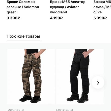
Брюки Соломон
Брюки M65 Авиатор
Брюки M6
зеленые / Solomon
вудланд / Aviator
олива / M
green
woodland
olive
3 390₽
4 190₽
5 990₽
Похожие товары
Next
M65 Casual
M65 Casual
Mag