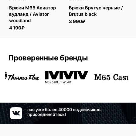
Брюки M65 Авиатор
Брюки Брутус черные /
Бр
вудланд / Aviator
Brutus black
"F
woodland
3 990₽
5 
4 190₽
Проверенные бренды
нас уже более 40000 подписчиков,
присоединяйтесь!