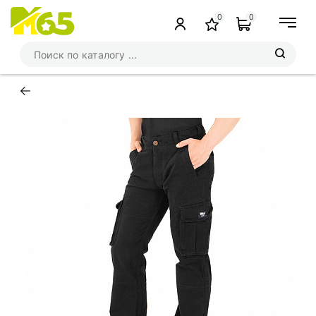
0
0
←