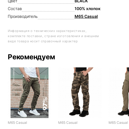
Цвет
BLACK
Состав
100% хлопок
Производитель
M65 Casual
Информация о технических характеристиках,
комплекте поставки, стране изготовления и внешнем
виде товара носит справочный характер
Рекомендуем
M65 Casual
M65 Casual
M65 Casual