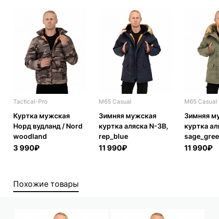
Tactical-Pro
M65 Casual
M65 Casual
Куртка мужская
Зимняя мужская
Зимняя м
Норд вудланд / Nord
куртка аляска N-3B,
куртка ал
woodland
rep_blue
sage_gre
3 990₽
11 990₽
11 990₽
Похожие товары