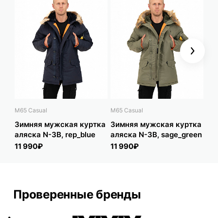
Next
M65 Casual
M65 Casual
Tact
Зимняя мужская куртка
Зимняя мужская куртка
Ку
аляска N-3B, rep_blue
аляска N-3B, sage_green
ву
11 990₽
11 990₽
3 
Проверенные бренды