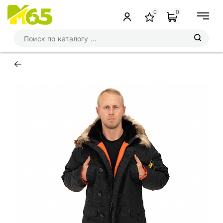
0
0
←