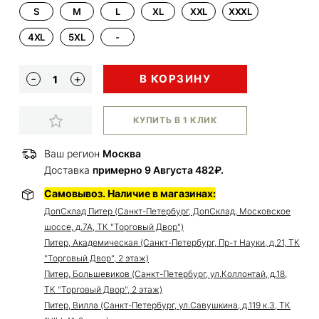
S
M
L
XL
XXL
XXXL
4XL
5XL
-
В КОРЗИНУ
КУПИТЬ В 1 КЛИК
Ваш регион
Москва
Доставка
примерно 9 Августа 482₽.
Самовывоз. Наличие в магазинах:
ДопСклад Питер (Санкт-Петербург, ДопСклад, Московское
шоссе, д.7А, ТК "Торговый Двор")
Питер, Академическая (Санкт-Петербург, Пр-т Науки, д.21, ТК
"Торговый Двор", 2 этаж)
Питер, Большевиков (Санкт-Петербург, ул.Коллонтай, д.18,
ТК "Торговый Двор", 2 этаж)
Питер, Вилла (Санкт-Петербург, ул.Савушкина, д.119 к.3, ТК