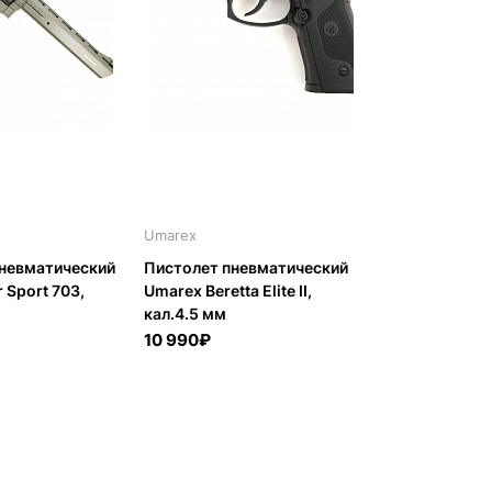
Umarex
Borner
пневматический
Пистолет пневматический
Пистолет пне
 Sport 703,
Umarex Beretta Elite II,
BORNER W119 
кал.4.5 мм
19 990₽
10 990₽