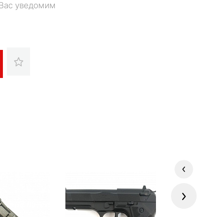
 Вас уведомим
Previous
Next