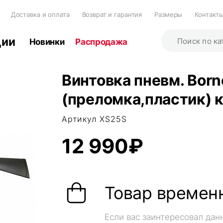
Доставка и оплата
Возврат и гарантия
Размеры
Контакт
ции
Новинки
Распродажа
Винтовка пневм. Bor
(преломка,пластик) к
Артикул XS25S
12 990₽
Товар временн
Если вас заинтересовал дан