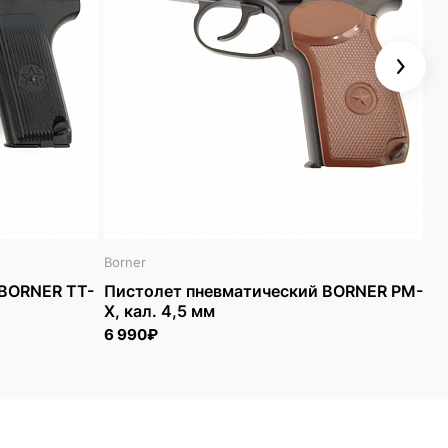
Next
Borner
Bo
 BORNER TT-
Пистолет пневматический BORNER PM-
Пи
X, кал. 4,5 мм
12
6 990₽
9 