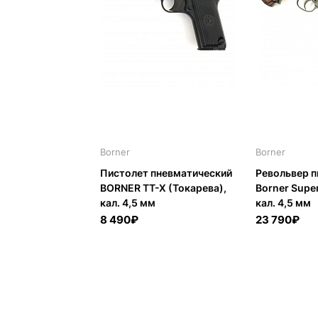
Borner
Borner
Пистолет пневматический
Револьвер 
BORNER TT-X (Токарева),
Borner Super
кал. 4,5 мм
кал. 4,5 мм
8 490₽
23 790₽