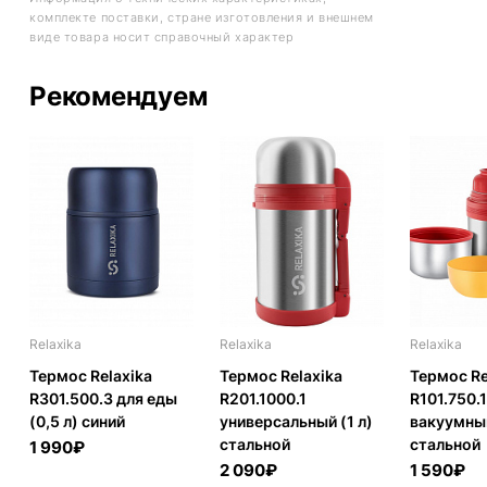
комплекте поставки, стране изготовления и внешнем
виде товара носит справочный характер
Рекомендуем
Relaxika
Relaxika
Relaxika
Термос Relaxika
Термос Relaxika
Термос Re
R301.500.3 для еды
R201.1000.1
R101.750.1
(0,5 л) синий
универсальный (1 л)
вакуумный
стальной
стальной
1 990₽
2 090₽
1 590₽