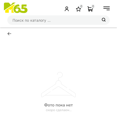
0
0
←