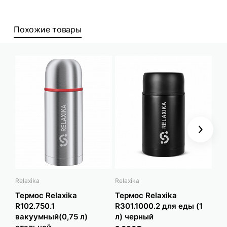
Похожие товары
Next
Relaxika
Relaxika
Rela
Термос Relaxika
Термос Relaxika
Те
R102.750.1
R301.1000.2 для еды (1
R20
вакуумный(0,75 л)
л) черный
ун