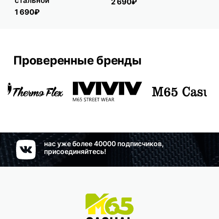
стальной
ст
2 690₽
1 690₽
1 
Проверенные бренды
нас уже более 40000 подписчиков,
присоединяйтесь!