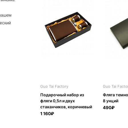
 вашем
ческий
Guo Tai Factory
Guo Tai Facto
Подарочный набор из
Фляга темно-
фляги 0,5л и двух
8 унций
стаканчиков, коричневый
490₽
1 160₽