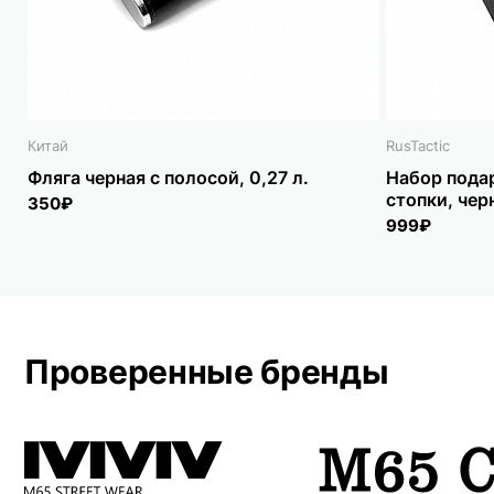
Китай
RusTactic
Фляга черная с полосой, 0,27 л.
Набор подар
стопки, че
350₽
999₽
Проверенные бренды