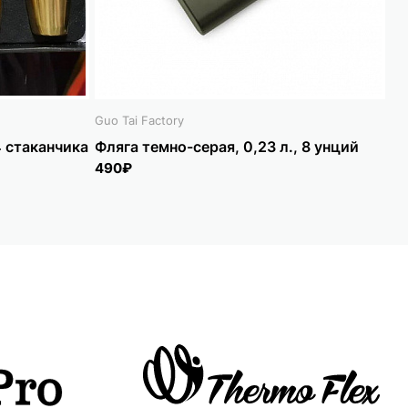
Guo Tai Factory
Ки
4 стаканчика
Фляга темно-серая, 0,23 л., 8 унций
Фл
с 
490₽
1 