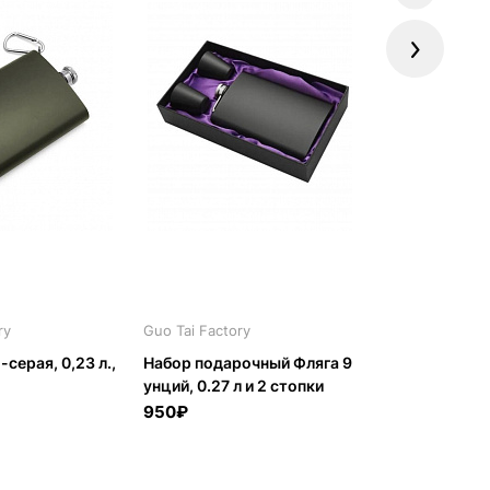
Next
ry
Guo Tai Factory
RusTactic
серая, 0,23 л.,
Набор подарочный Фляга 9
Набор подаро
унций, 0.27 л и 2 стопки
0,27л, 2 стоп
матовый
950₽
999₽