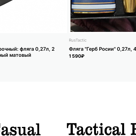
RusTactic
очный: фляга 0,27л, 2
Фляга "Герб Росии" 0,27л, 
рный матовый
1 590₽