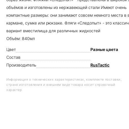
объёмов и изготовлены из нержавеющей стали Имеют очень
компактные размеры: они занимают совсем немного места в
кармане, сумке или рюкзаке. Фляги «Следопыт» - это класси
вариант вместилища для различных жидкостей
Объём: 840мл
Цвет
Разные цвета
Состав
Производитель
RusTactic
Информация о технических характеристиках, комплекте поставки,
стране изготовления и внешнем виде товара носит справочный
характер