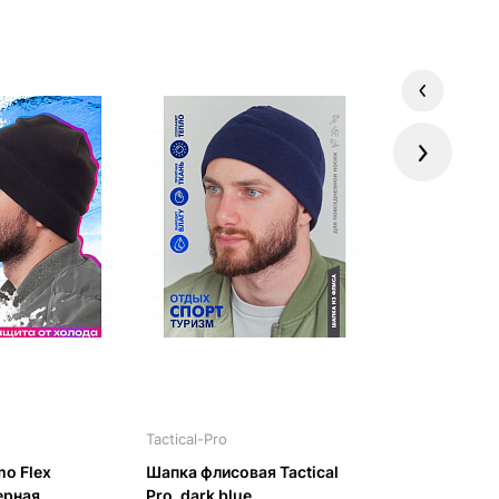
Previous
Next
Tactical-Pro
Thermo Flex
o Flex
Шапка флисовая Tactical
Шапка Thermo
ерная
Pro, dark blue
тонкий, черна