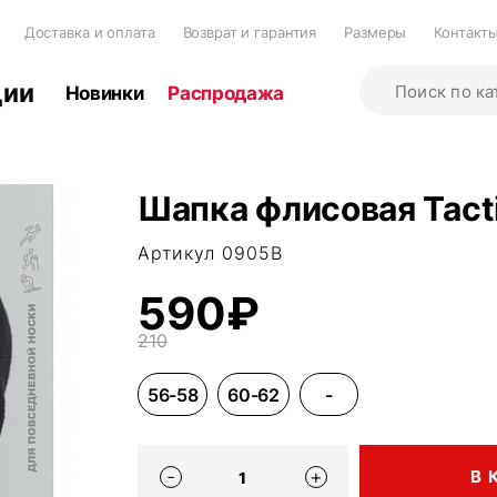
Доставка и оплата
Возврат и гарантия
Размеры
Контакт
ции
Новинки
Распродажа
Шапка флисовая Tactic
Артикул 0905B
590₽
210
56-58
60-62
-
В 