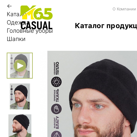
←
О Компании
Каталог
Одежда
Каталог продук
Головные уборы
Шапки