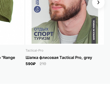
Next
Tactical-Pro
Tac
o "Range
Шапка флисовая Tactical Pro, grey
Ша
210
590₽
5