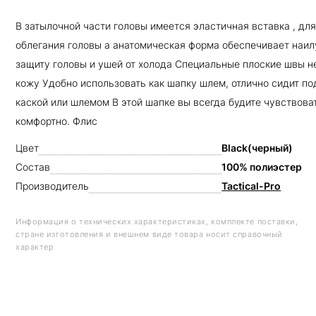
В затылочной части головы имеется эластичная вставка , дл
облегания головы а анатомическая форма обеспечивает наи
защиту головы и ушей от холода Специальные плоские швы н
кожу Удобно использовать как шапку шлем, отлично сидит по
каской или шлемом В этой шапке вы всегда будите чувствова
комфортно. Флис
Цвет
Black(черный)
Состав
100% полиэстер
Производитель
Tactical-Pro
Информация о технических характеристиках, комплекте поставки,
стране изготовления и внешнем виде товара носит справочный
характер