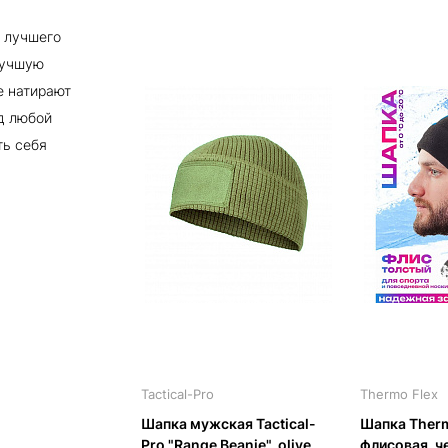
я лучшего
лучшую
е натирают
д любой
ть себя
Tactical-Pro
Thermo Flex
Шапка мужская Tactical-
Шапка Therm
Pro "Range Beanie", olive
флисовая, ч