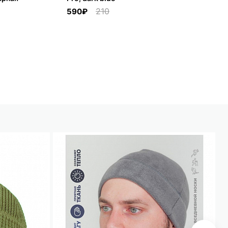
640₽
210
590₽