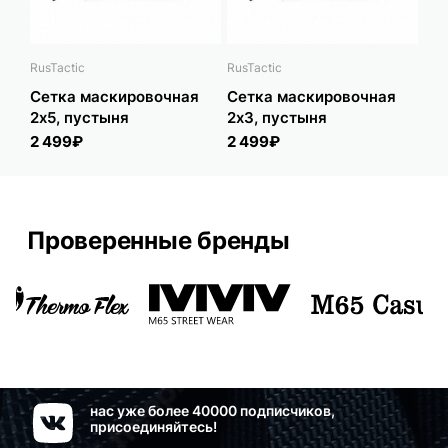
RusTactic
RusTactic
Rus
Сетка маскировочная
Сетка маскировочная
Се
2x5, пустыня
2x3, пустыня
3x3
2 499₽
2 499₽
2 
Проверенные бренды
нас уже более 40000 подписчиков,
присоединяйтесь!