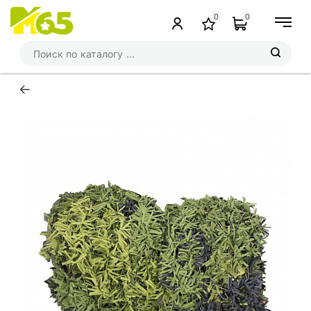
0
0
←