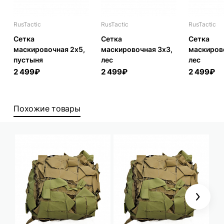
RusTactic
RusTactic
RusTactic
Сетка
Сетка
Сетка
маскировочная 2x5,
маскировочная 3x3,
маскиров
пустыня
лес
лес
2 499₽
2 499₽
2 499₽
Похожие товары
Next