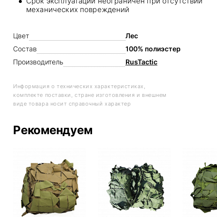
Срок эксплуатации неограничен при отсутствии
механических повреждений
Цвет
Лес
Состав
100% полиэстер
Производитель
RusTactic
Информация о технических характеристиках,
комплекте поставки, стране изготовления и внешнем
виде товара носит справочный характер
Рекомендуем