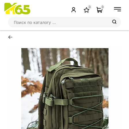
0
0
←