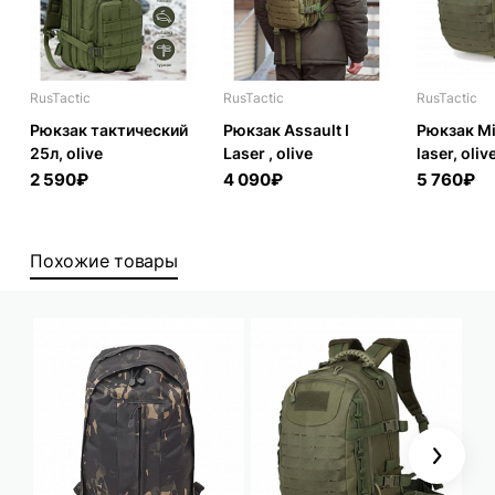
RusTactic
RusTactic
RusTactic
Рюкзак тактический
Рюкзак Assault I
Рюкзак Mi
25л, olive
Laser , olive
laser, oliv
2 590₽
4 090₽
5 760₽
Похожие товары
Next