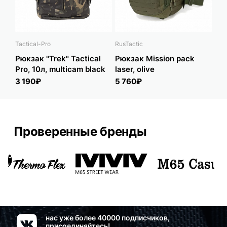
Tactical-Pro
RusTactic
Tact
Рюкзак "Trek" Tactical
Рюкзак Mission pack
Рюк
Pro, 10л, multicam black
laser, olive
Pro
3 190₽
5 760₽
3 
Проверенные бренды
нас уже более 40000 подписчиков,
присоединяйтесь!