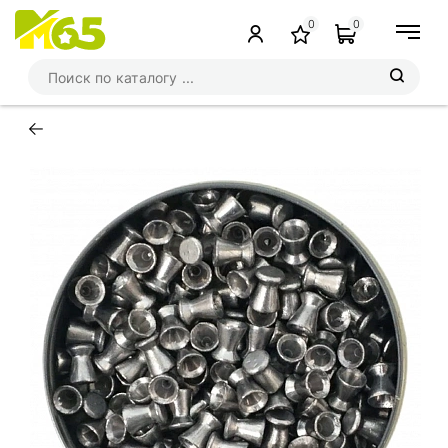
0
0
←