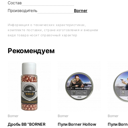
Состав
Производитель
Borner
Информация о технических характеристиках,
комплекте поставки, стране изготовления и внешнем
виде товара носит справочный характер
Рекомендуем
Borner
Borner
Borner
Дробь BB "BORNER
Пули Borner Hollow
Пули Born