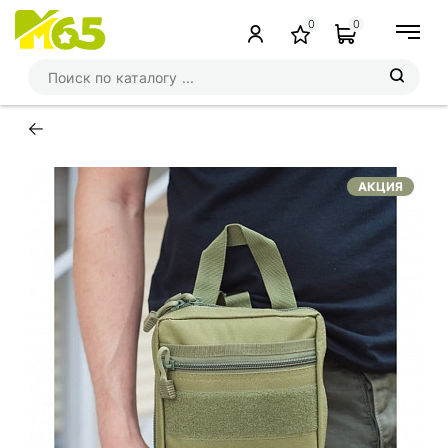
0
0
←
АКЦИЯ