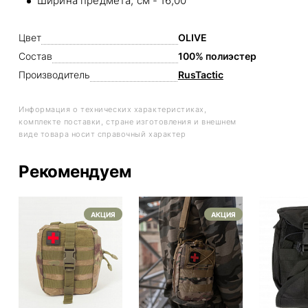
Ширина предмета, см - 16,00
Цвет
OLIVE
Состав
100% полиэстер
Производитель
RusTactic
Информация о технических характеристиках,
комплекте поставки, стране изготовления и внешнем
виде товара носит справочный характер
Рекомендуем
АКЦИЯ
АКЦИЯ