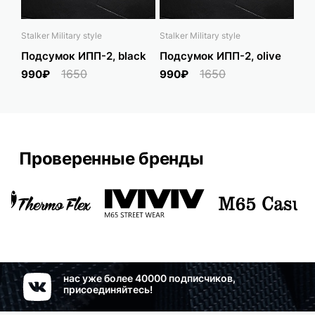
Stalker Military style
Stalker Military style
Rus
Подсумок ИПП-2, black
Подсумок ИПП-2, olive
По
P-
1650
1650
990₽
990₽
1 
Проверенные бренды
нас уже более 40000 подписчиков,
присоединяйтесь!