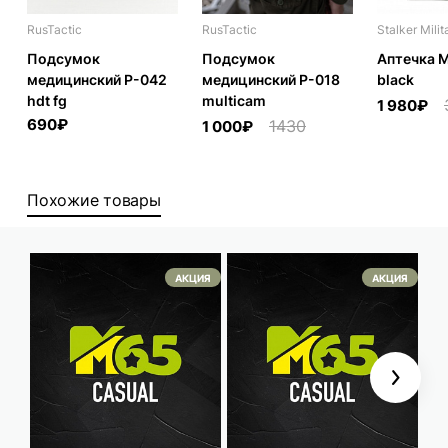
RusTactic
RusTactic
Stalker Milit
Подсумок
Подсумок
Аптечка 
медицинский P-042
медицинский P-018
black
hdt fg
multicam
1 980₽
690₽
1430
1 000₽
Похожие товары
АКЦИЯ
АКЦИЯ
Next