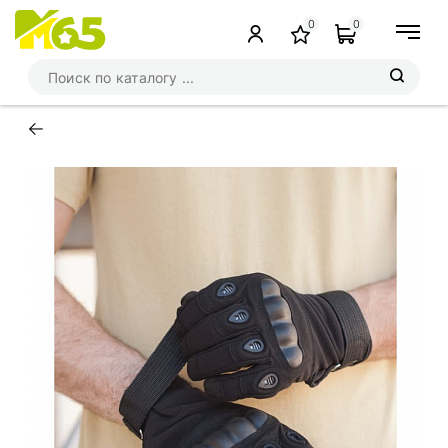
0
0
←