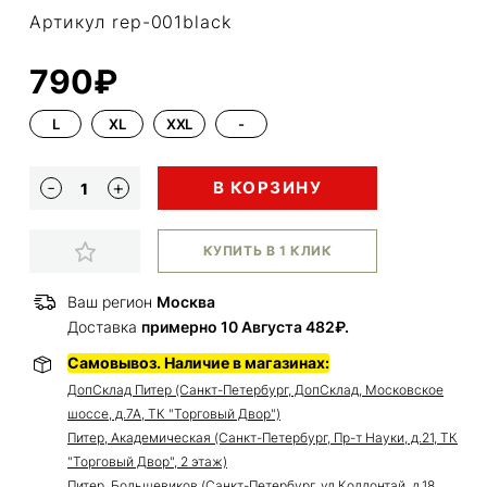
Артикул rep-001black
790₽
L
XL
XXL
-
В КОРЗИНУ
КУПИТЬ В 1 КЛИК
Ваш регион
Москва
Доставка
примерно 10 Августа 482₽.
Самовывоз. Наличие в магазинах:
ДопСклад Питер (Санкт-Петербург, ДопСклад, Московское
шоссе, д.7А, ТК "Торговый Двор")
Питер, Академическая (Санкт-Петербург, Пр-т Науки, д.21, ТК
"Торговый Двор", 2 этаж)
Питер, Большевиков (Санкт-Петербург, ул.Коллонтай, д.18,