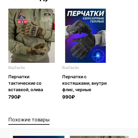
RusTactic
RusTactic
Перчатки
Перчатки с
тактические со
костяшками, внутри
вставкой, олива
флис, черные
790₽
990₽
Похожие товары