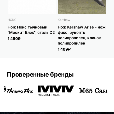
НОКС
Kershaw
COL
Нож Нокс тычковый
Нож Kershaw Arise - нож
Но
"Москит Блэк", сталь D2
фикс, рукоять
Bu
полипропилен, клинок
ст
1 450₽
полипропилен
3 
1 499₽
Проверенные бренды