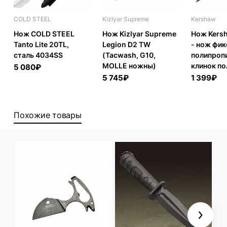
COLD STEEL
Kizlyar Supreme
Kershaw
Нож COLD STEEL
Нож Kizlyar Supreme
Нож Kersh
Tanto Lite 20TL,
Legion D2 TW
- нож фик
сталь 4034SS
(Tacwash, G10,
полипроп
MOLLE ножны)
клинок п
5 080₽
5 745₽
1 399₽
Похожие товары
Next