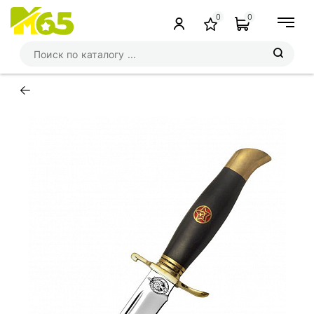
0
0
←