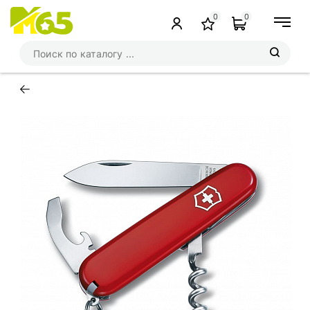
0
0
←