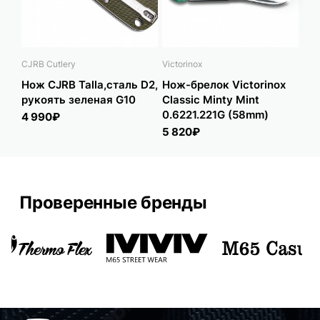
CJRB Cutlery
Victorinox
Vict
Нож CJRB Talla,сталь D2,
Нож-брелок Victorinox
Но
рукоять зеленая G10
Classic Minty Mint
Cla
0.6221.221G (58mm)
0.
4 990₽
5 820₽
5 
Проверенные бренды