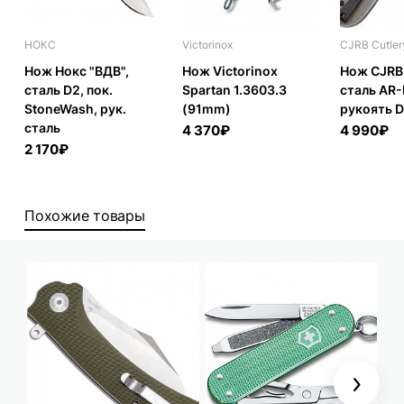
НОКС
Victorinox
CJRB Cutler
Нож Нокс "ВДВ",
Нож Victorinox
Нож CJRB
сталь D2, пок.
Spartan 1.3603.3
сталь AR
StoneWash, рук.
(91mm)
рукоять D
сталь
4 370₽
4 990₽
2 170₽
Похожие товары
Next