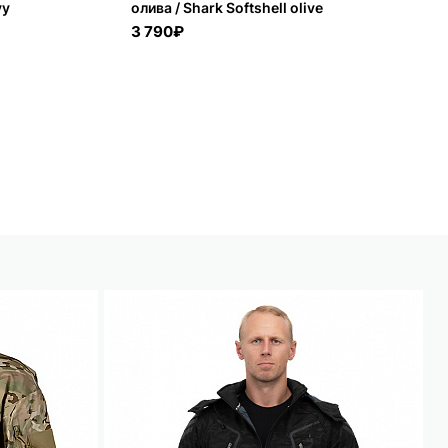
vy
олива / Shark Softshell olive
камогром / C
camogrom
3 790₽
11 110₽