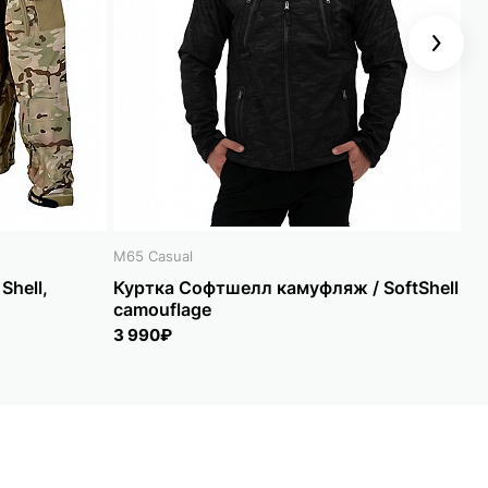
Next
M65 Casual
M6
Shell,
Куртка Софтшелл камуфляж / SoftShell
Ку
camouflage
So
3 990₽
3 