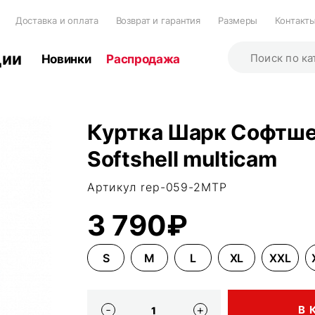
Доставка и оплата
Возврат и гарантия
Размеры
Контакт
ции
Новинки
Распродажа
Куртка Шарк Софтшел
Softshell multicam
Артикул rep-059-2MTP
3 790₽
S
M
L
XL
XXL
В 