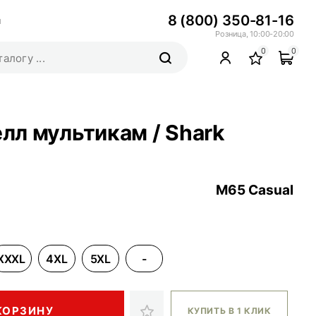
8 (800) 350-81-16
ы
Розница, 10:00-20:00
0
0
л мультикам / Shark
M65 Casual
XXXL
4XL
5XL
-
КОРЗИНУ
КУПИТЬ В 1 КЛИК