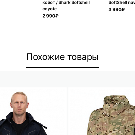
койот / Shark Softshell
SoftShell na
coyote
3 990₽
2 990₽
Похожие товары