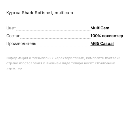
Куртка Shark Softshell, multicam
Цвет
MultiCam
Состав
100% полиэстер
Производитель
M65 Casual
Информация о технических характеристиках, комплекте поставки,
стране изготовления и внешнем виде товара носит справочный
характер