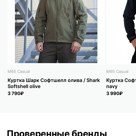
M65 Casual
M65 Casual
Куртка Шарк Софтшелл олива / Shark
Куртка Софт
Softshell olive
navy
3 790₽
3 990₽
Проверенные бренды