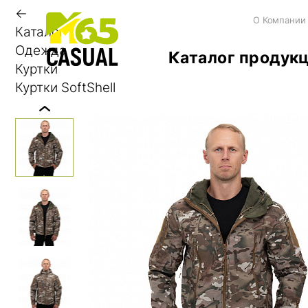
←
О Компании
Каталог
Одежда
Каталог продук
Куртки
Куртки SoftShell
Previous