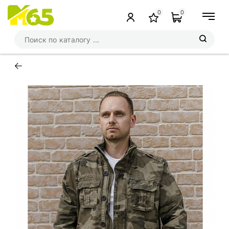
0
0
←