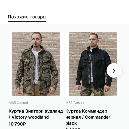
Похожие товары
Next
M65 Casual
M65 Casual
M65
Куртка Виктори вудланд
Куртка Коммандер
Ку
/ Victory woodland
черная / Commander
ол
black
10 790₽
9 