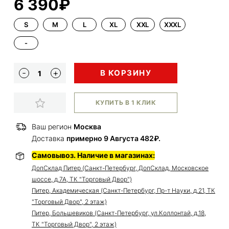
6 390₽
S
M
L
XL
XXL
XXXL
-
В КОРЗИНУ
КУПИТЬ В 1 КЛИК
Ваш регион
Москва
Доставка
примерно 9 Августа 482₽.
Самовывоз. Наличие в магазинах:
ДопСклад Питер (Санкт-Петербург, ДопСклад, Московское
шоссе, д.7А, ТК "Торговый Двор")
Питер, Академическая (Санкт-Петербург, Пр-т Науки, д.21, ТК
"Торговый Двор", 2 этаж)
Питер, Большевиков (Санкт-Петербург, ул.Коллонтай, д.18,
ТК "Торговый Двор", 2 этаж)