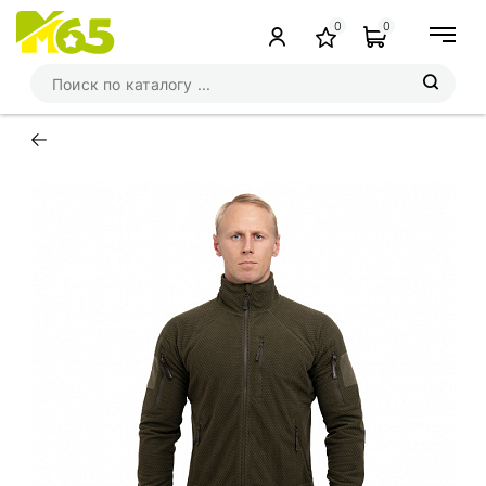
0
0
←