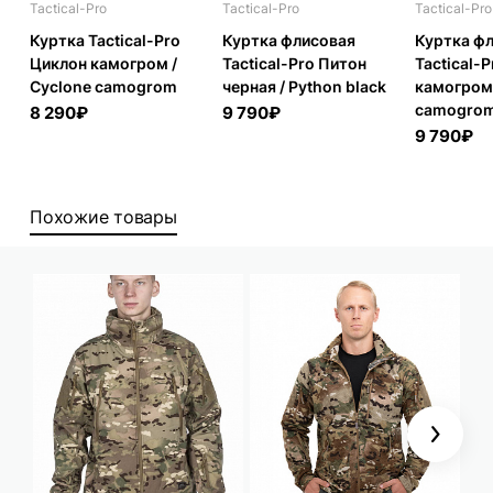
Tactical-Pro
Tactical-Pro
Tactical-Pro
Куртка Tactical-Pro
Куртка флисовая
Куртка ф
Циклон камогром /
Tactical-Pro Питон
Tactical-
Cyclone camogrom
черная / Python black
камогром 
camogro
8 290₽
9 790₽
9 790₽
Похожие товары
Next