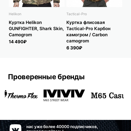
Helikon
Tactical-Pro
Tact
Куртка Helikon
Куртка флисовая
Ку
GUNFIGHTER, Shark Skin,
Tactical-Pro Карбон
Tac
Camogrom
камогром / Carbon
чер
camogrom
14 490₽
6 
6 390₽
Проверенные бренды
нас уже более 40000 подписчиков,