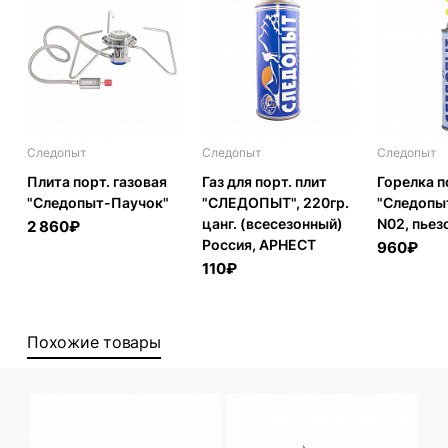
Следопыт
Следопыт
Следопыт
Плита порт. газовая
Газ для порт. плит
Горелка 
"Следопыт-Паучок"
"СЛЕДОПЫТ", 220гр.
"Следопы
цанг. (всесезонный)
N02, пьез
2 860₽
Россия, АРНЕСТ
960₽
110₽
Похожие товары