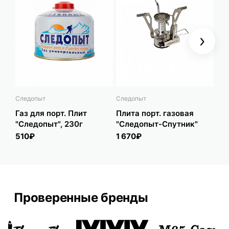
Next
Следопыт
Следопыт
Сле
Газ для порт. Плит
Плита порт. газовая
Га
"Следопыт", 230г
"Следопыт-Спутник"
Pr
510₽
1 670₽
64
Проверенные бренды