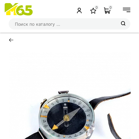
0
0
←