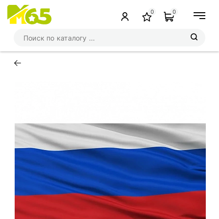
0
0
←