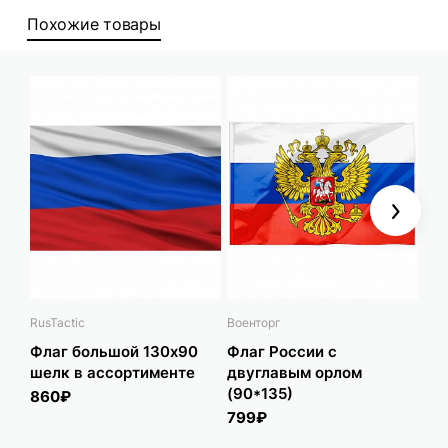
Похожие товары
Next
RusTactic
Военторг
Rus
Флаг большой 130х90
Флаг России с
Ав
шелк в ассортименте
двуглавым орлом
ге
(90*135)
860₽
49
799₽