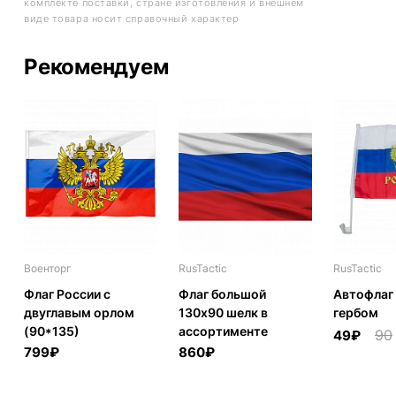
комплекте поставки, стране изготовления и внешнем
виде товара носит справочный характер
Рекомендуем
Военторг
RusTactic
RusTactic
Флаг России с
Флаг большой
Автофлаг 
двуглавым орлом
130х90 шелк в
гербом
(90*135)
ассортименте
90
49₽
799₽
860₽