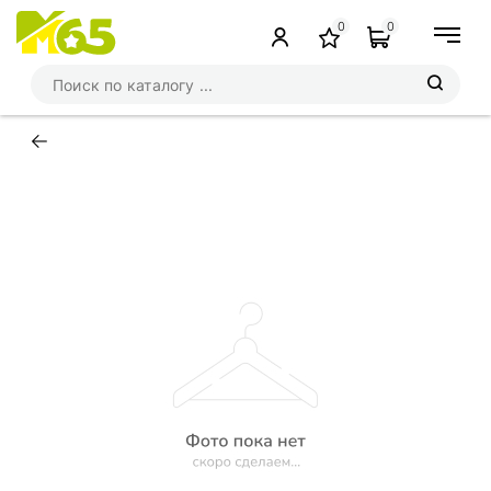
0
0
←