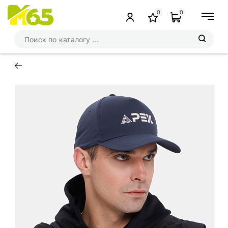
0
0
←