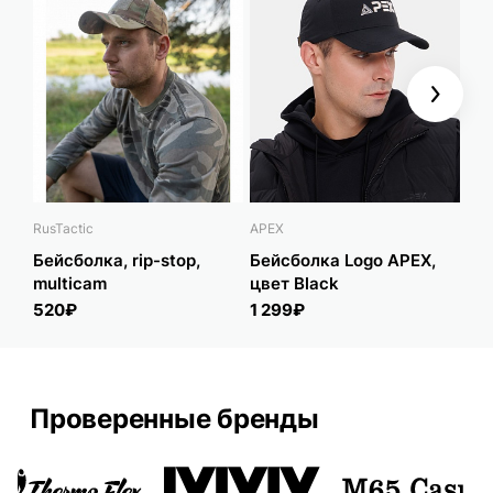
Next
RusTactic
APEX
Rus
Бейсболка, rip-stop,
Бейсболка Logo APEX,
Бей
multicam
цвет Black
52
520₽
1 299₽
Проверенные бренды