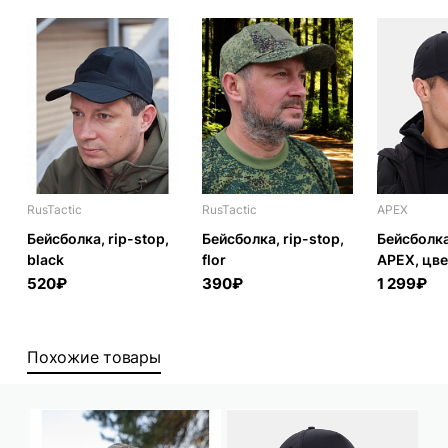
RusTactic
RusTactic
APEX
Бейсболка, rip-stop,
Бейсболка, rip-stop,
Бейсболк
black
flor
APEX, цве
520₽
390₽
1 299₽
Похожие товары